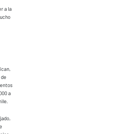
r a la
mucho
ican,
 de
mentos
000 a
ile.
jado,
e