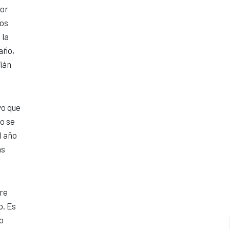
por
los
 la
año,
bián
vo que
vo se
l año
ás
tre
o. Es
vo