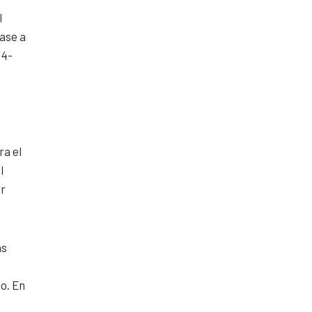
l
ase a
14-
ra el
l
ar
as
o. En