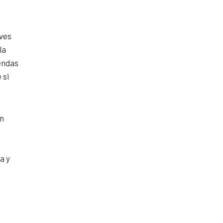
aves
la
iendas
 si
on
a y