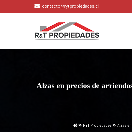
contacto@rytpropiedades.cl
9 9918 1949 - 9 7860 0250 - 9 4085 0742
Corretaje de Propiedades
RyT Propiedades
Alzas en precios de arriendo
RYT Propiedades
Alzas en