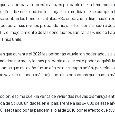
que, al comparar con este año, es probable que la tendencia 
or liquidez que tendrían los hogares a medida que se cumplen 
 se acaban los bonos estatales. «Se espera una disminución en
ecuperar sus niveles prepandemia en el tercer trimestre del 
AFP y el mejoramiento de las condiciones sanitarias», indicó Fa
 Tinsa Chile.
n que durante el 2021 las personas «tuvieron poder adquisiti
ondición normal, y lo más probable es que este poder adquisiti
nsamos que este año fue un año en de recuperación, parecido a
 año va a ser un poco más bajo, pero no pensamos que mucho m
ucción, estima que «la venta de viviendas nuevas disminuya en
a de 53.000 unidades en el país frente a las 64.000 de este añ
020, afectado por la pandemia, o al de 2016 por el efecto que tu