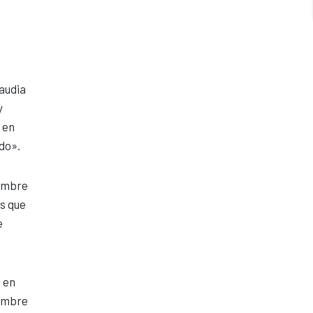
laudia
y
 en
do».
iembre
s que
e
 en
iembre