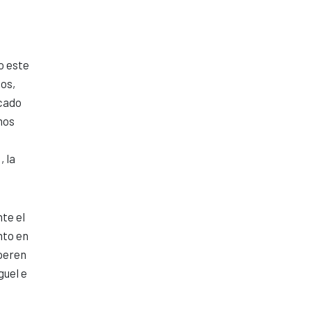
o este
os,
rcado
mos
, la
te el
nto en
uperen
guel e