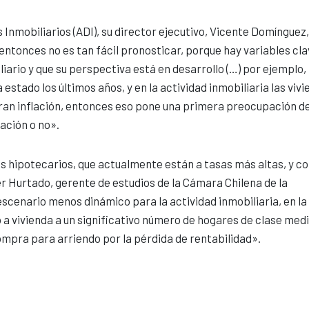
Inmobiliarios (ADI), su director ejecutivo, Vicente Domínguez,
entonces no es tan fácil pronosticar, porque hay variables cl
iario y que su perspectiva está en desarrollo (…) por ejemplo, 
a estado los últimos años, y en la actividad inmobiliaria las viv
ran inflación, entonces eso pone una primera preocupación de
lación o no».
s hipotecarios, que actualmente están a tasas más altas, y c
r Hurtado, gerente de estudios de la Cámara Chilena de la
scenario menos dinámico para la actividad inmobiliaria, en la
 a vivienda a un significativo número de hogares de clase medi
ompra para arriendo por la pérdida de rentabilidad».