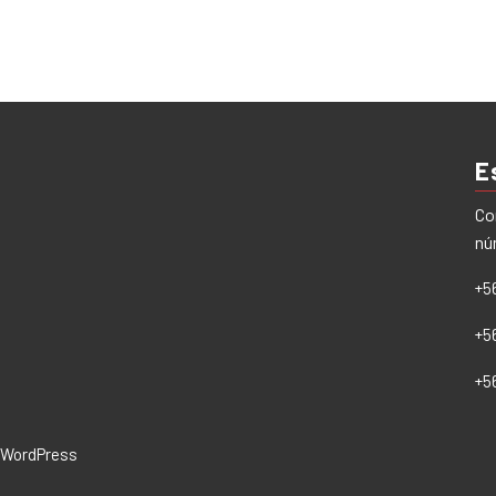
E
Co
nú
+5
+5
+5
WordPress