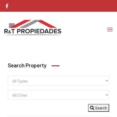
Corretaje de Propiedades
RyT Propiedades
Search Property
Search