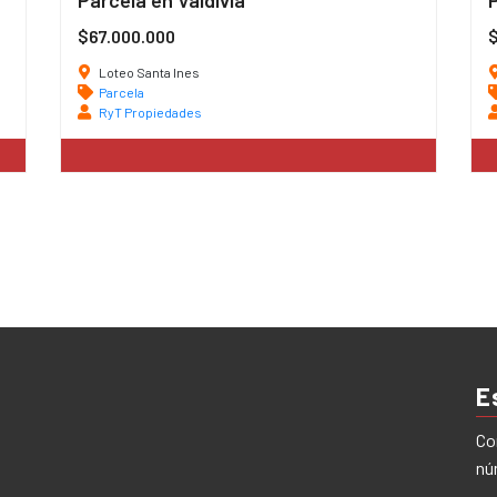
Parcela en Valdivia
$67.000.000
Loteo Santa Ines
Parcela
RyT Propiedades
E
Co
nú