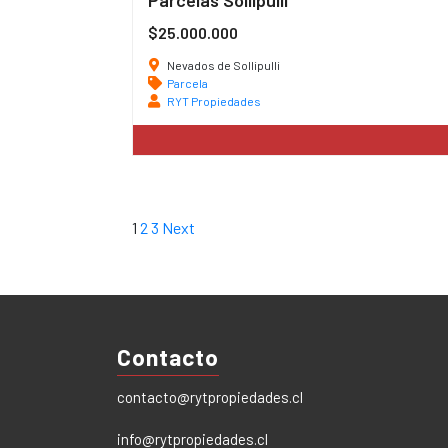
Parcelas Sollipulli
$25.000.000
Nevados de Sollipulli
Parcela
RYT Propiedades
1
2
3
Next
Contacto
contacto@rytpropiedades.cl
info@rytpropiedades.cl