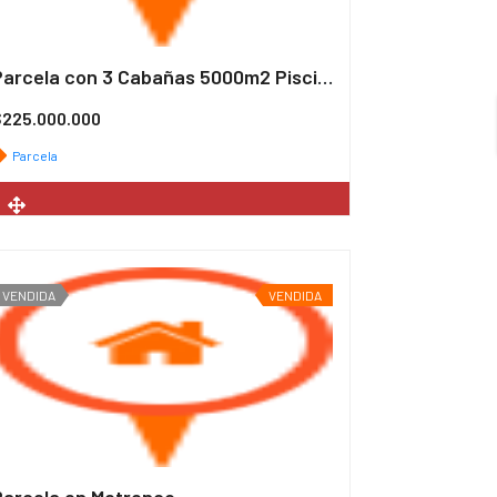
Parcela con 3 Cabañas 5000m2 Piscina en Panguipulli
/ pesos
$225.000.000
Parcela
2
5.000 m
VENDIDA
VENDIDA