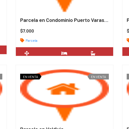
Parcela en Condominio Puerto Varas 6000m2
/ uf
$7.000
Parcela
2
300 m
5
3
EN VENTA
EN VENTA