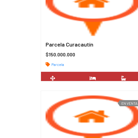
Parcela Curacautín
$150.000.000
Parcela
2
100 m
3
2
EN VENTA