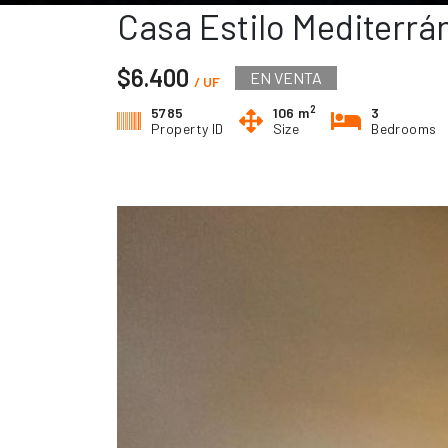
Casa Estilo Mediterr
$6.400
EN VENTA
/ UF
2
5785
106 m
3
Property ID
Size
Bedrooms