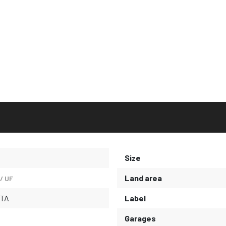
Size
Land area
/ UF
TA
Label
Garages