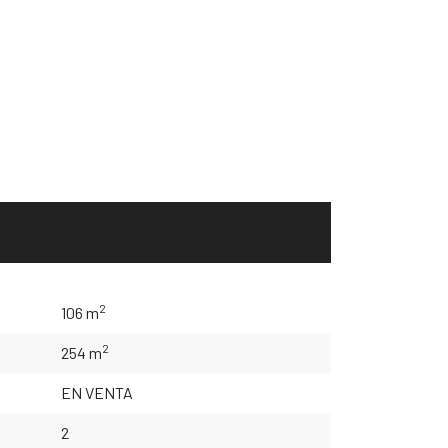
2
106 m
2
254 m
EN VENTA
2