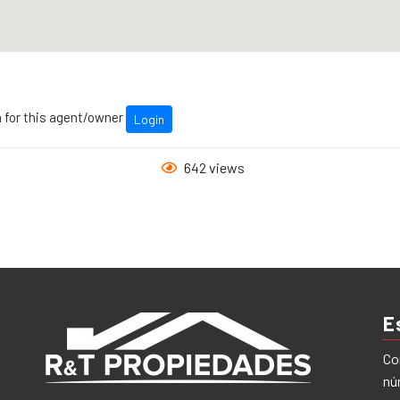
n for this agent/owner
Login
642 views
E
Co
nú