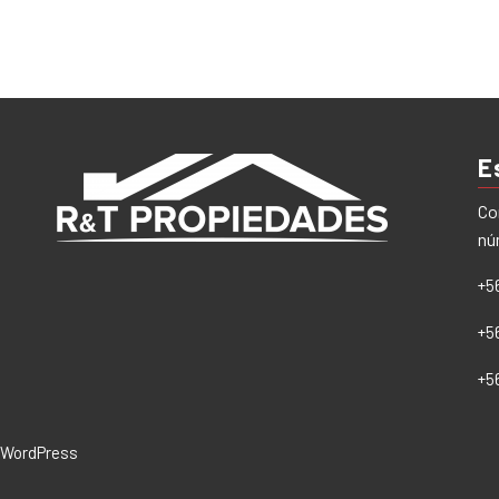
E
Co
nú
+5
+5
+5
WordPress