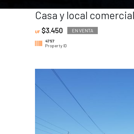
Casa y local comercia
$3.450
EN VENTA
UF
4757
Property ID