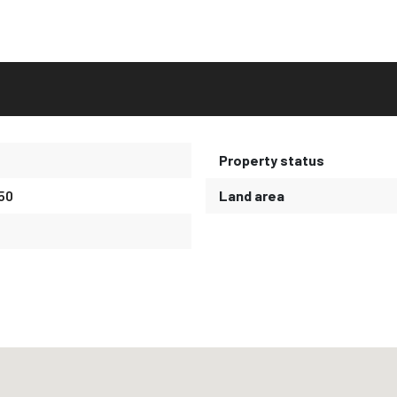
Property status
50
Land area