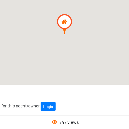
n for this agent/owner
Login
747 views