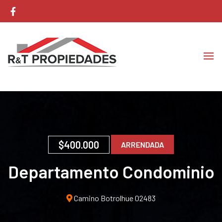
Corretaje de Propiedades
RyT Propiedades
$400.000
ARRENDADA
Departamento Condominio
Alta Vista
Camino Botrolhue 02483