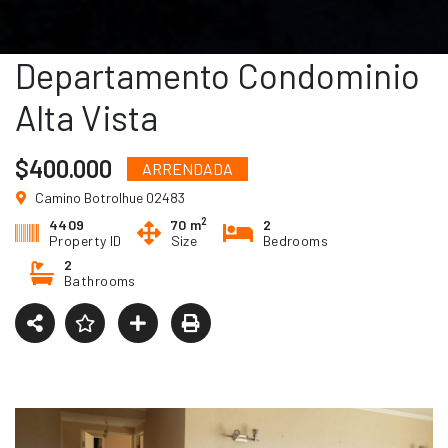
Departamento Condominio
Alta Vista
$400.000
ARRENDADA
Camino Botrolhue 02483
2
4409
70 m
2
Property ID
Size
Bedrooms
2
Bathrooms