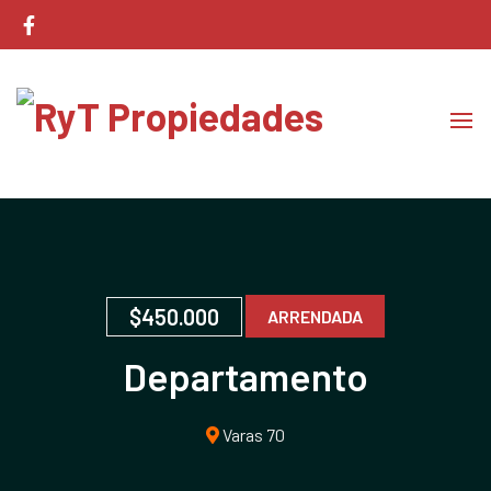
Corretaje de Propiedades
RyT Propiedades
$450.000
ARRENDADA
Departamento
Remodelación Caupolican
Varas 70