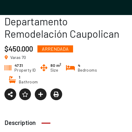
Departamento
Remodelación Caupolican
$450.000
ARRENDADA
Varas 70
2
4731
80 m
4
Property ID
Size
Bedrooms
1
Bathroom
Description