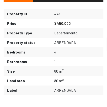
Property ID
4731
Price
$450.000
Property Type
Departamento
Property status
ARRENDADA
Bedrooms
4
Bathrooms
1
2
Size
80 m
2
Land area
80 m
Label
ARRENDADA