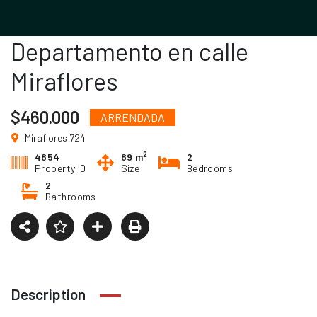
Departamento en calle
Miraflores
$460.000
ARRENDADA
Miraflores 724
2
4854
89 m
2
Property ID
Size
Bedrooms
2
Bathrooms
Description