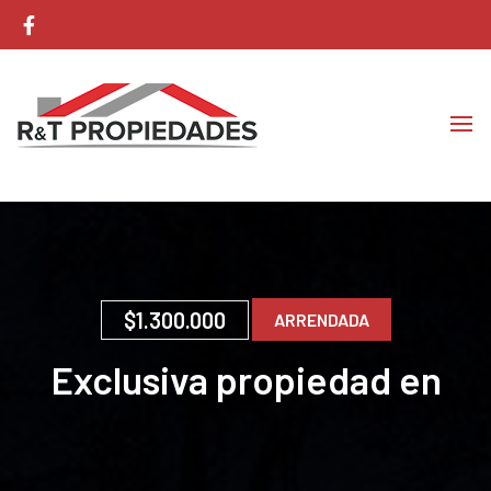
Corretaje de Propiedades
RyT Propiedades
$1.300.000
ARRENDADA
Exclusiva propiedad en
Condominio el Golf
Rinconada