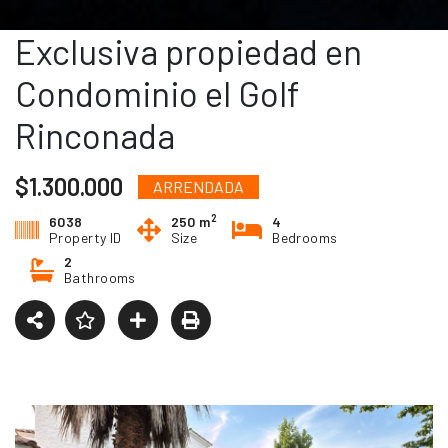
Exclusiva propiedad en
Condominio el Golf
Rinconada
$1.300.000
ARRENDADA
2
6038
250 m
4
Property ID
Size
Bedrooms
2
Bathrooms