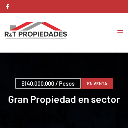
Corretaje de Propiedades
RyT Propiedades
$140.000.000
/ Pesos
EN VENTA
Gran Propiedad en sector
Aquelarre de Temuco