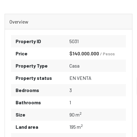
Overview
Property ID
5031
Price
$140.000.000
/ Pesos
Property Type
Casa
Property status
EN VENTA
Bedrooms
3
Bathrooms
1
2
Size
90 m
2
Land area
195 m