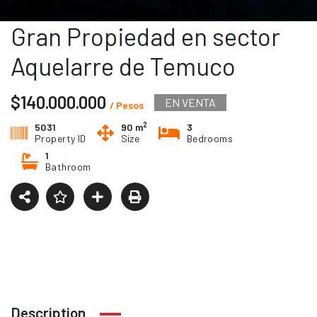
Gran Propiedad en sector
Aquelarre de Temuco
$140.000.000
EN VENTA
/ Pesos
2
5031
90 m
3
Property ID
Size
Bedrooms
1
Bathroom
Description