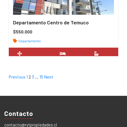
Departamento Centro de Temuco
$550.000
Departamento
2
54 m
2
1
Previous
1
2
3
…
15
Next
Contacto
contacto@rytpropiedades.cl