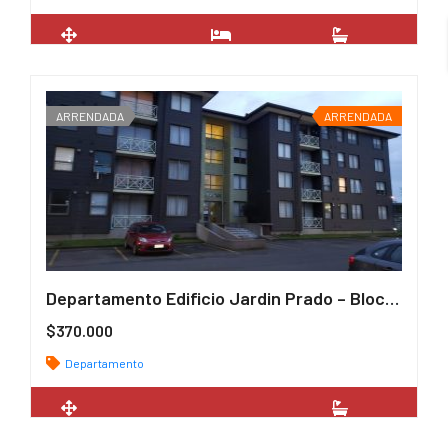
2
45 m
1
1
ARRENDADA
ARRENDADA
Departamento Edificio Jardin Prado – Block Arrayán. Sector Rodoviario.
$370.000
Departamento
2
80 m
1