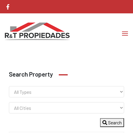
Corretaje de Propiedades
RyT Propiedades
Search Property
Search