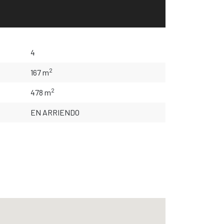
4
2
167 m
2
478 m
EN ARRIENDO