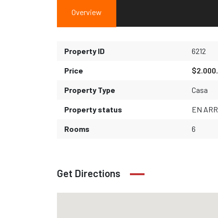
Overview
Property ID
6212
Price
$2.000
Property Type
Casa
Property status
EN ARR
Rooms
6
Get Directions