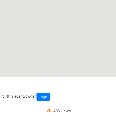
n for this agent/owner
Login
495 views