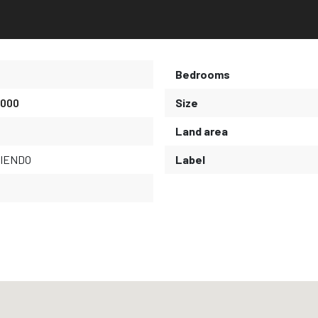
Bedrooms
.000
Size
Land area
IENDO
Label