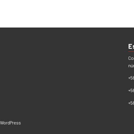
E
Co
nú
+5
+5
+5
WordPress