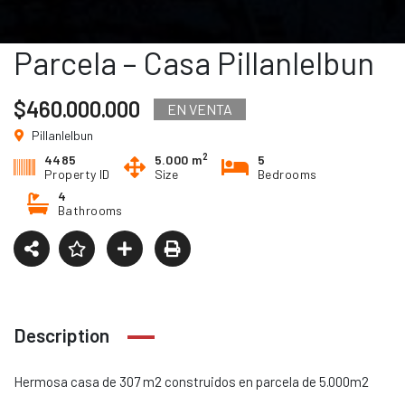
Parcela – Casa Pillanlelbun
$460.000.000
EN VENTA
Pillanlelbun
2
4485
5.000 m
5
Property ID
Size
Bedrooms
4
Bathrooms
Description
Hermosa casa de 307 m2 construidos en parcela de 5.000m2