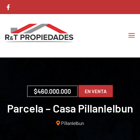
Corretaje de Propiedades
RyT Propiedades
$460.000.000
EN VENTA
Parcela – Casa Pillanlelbun
Pillanlelbun