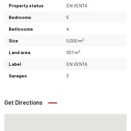
Property status
EN VENTA
Bedrooms
5
Bathrooms
4
2
Size
5.000 m
2
Land area
307 m
Label
EN VENTA
Garages
3
Get Directions