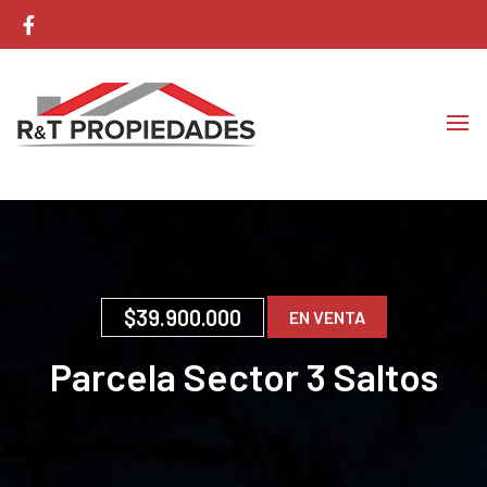
Corretaje de Propiedades
RyT Propiedades
$39.900.000
EN VENTA
Parcela Sector 3 Saltos
Huepil