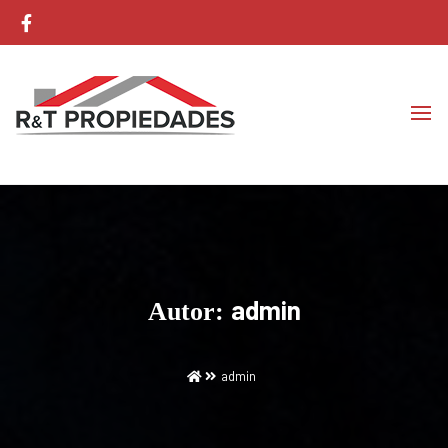
Corretaje de Propiedades
RyT Propiedades
admin
Autor:
admin