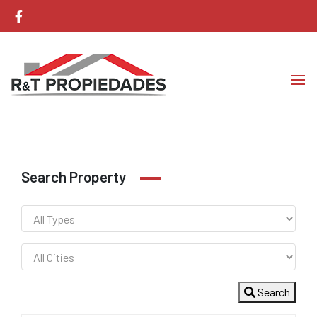
Corretaje de Propiedades
RyT Propiedades
Search Property
Search