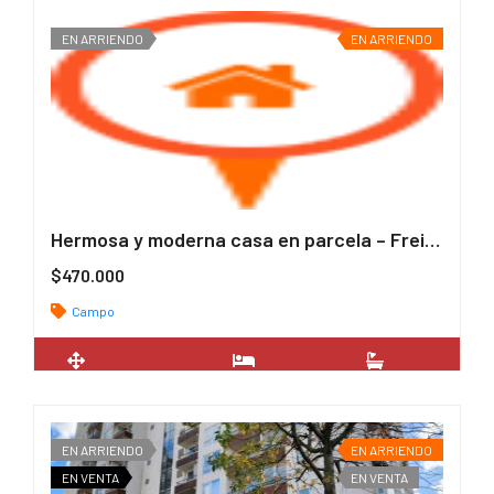
EN ARRIENDO
EN ARRIENDO
Hermosa y moderna casa en parcela – Freire y Villarrica
$470.000
Campo
2
72 m
2
1
EN ARRIENDO
EN ARRIENDO
EN VENTA
EN VENTA