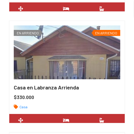
2
160 m
2
2
EN ARRIENDO
EN ARRIENDO
Casa en Labranza Arrienda
$330.000
Casa
2
56 m
2
1