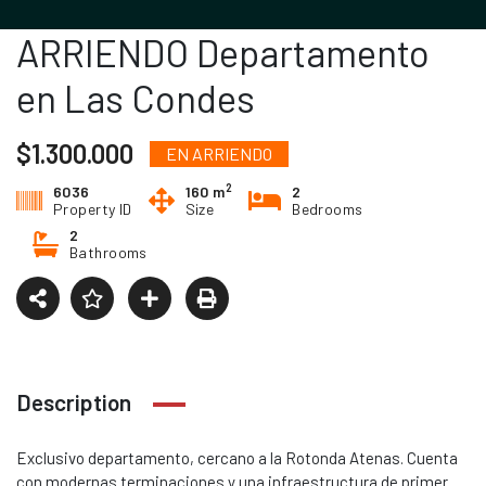
ARRIENDO Departamento
en Las Condes
$1.300.000
EN ARRIENDO
2
6036
160 m
2
Property ID
Size
Bedrooms
2
Bathrooms
Description
Exclusivo departamento, cercano a la Rotonda Atenas. Cuenta
con modernas terminaciones y una infraestructura de primer