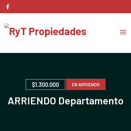
Corretaje de Propiedades
RyT Propiedades
$1.300.000
EN ARRIENDO
ARRIENDO Departamento
en Las Condes