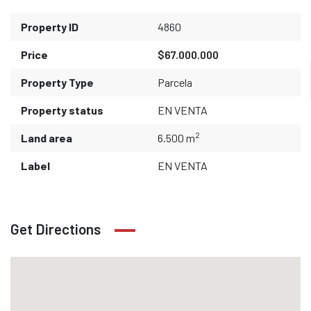
Property ID
4860
Price
$67.000.000
Property Type
Parcela
Property status
EN VENTA
2
Land area
6.500 m
Label
EN VENTA
Get Directions