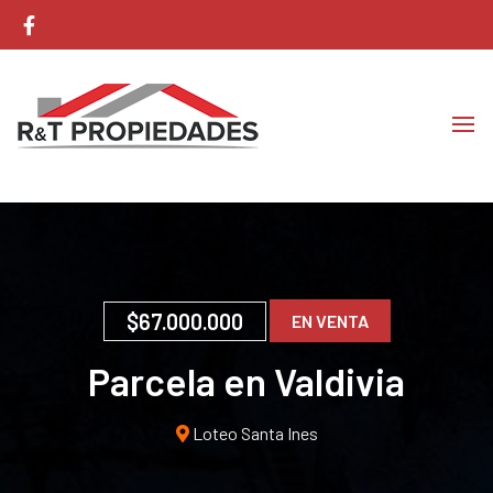
Corretaje de Propiedades
RyT Propiedades
$67.000.000
EN VENTA
Parcela en Valdivia
Loteo Santa Ines