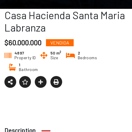
Casa Hacienda Santa Maria
Labranza
$60.000.000
VENDIDA
2
4897
50 m
2
Property ID
Size
Bedrooms
1
Bathroom
Description