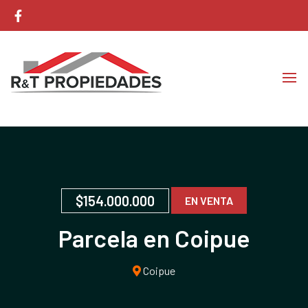
Corretaje de Propiedades
RyT Propiedades
$154.000.000
EN VENTA
Parcela en Coipue
Coipue