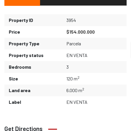
Property ID
3954
Price
$154.000.000
Property Type
Parcela
Property status
EN VENTA
Bedrooms
3
2
Size
120 m
2
Land area
6.000 m
Label
EN VENTA
Get Directions