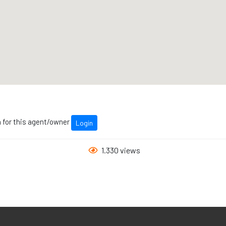
n for this agent/owner
Login
1.330 views