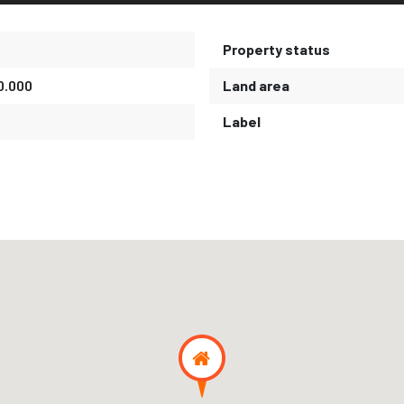
Property status
0.000
Land area
Label